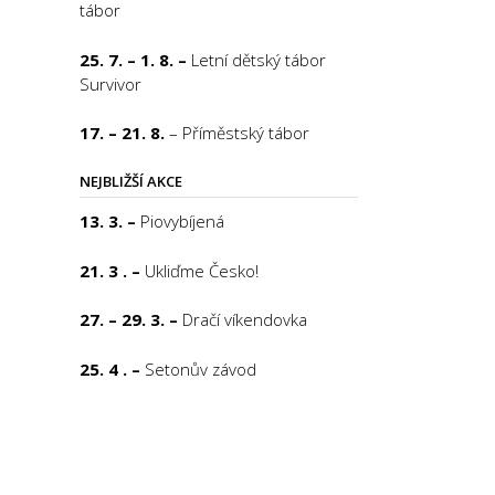
tábor
25. 7. – 1. 8. –
Letní dětský tábor
Survivor
17. – 21. 8.
– Příměstský tábor
NEJBLIŽŠÍ AKCE
13. 3. –
Piovybíjená
21. 3 . –
Ukliďme Česko!
27. – 29. 3. –
Dračí víkendovka
25. 4 . –
Setonův závod