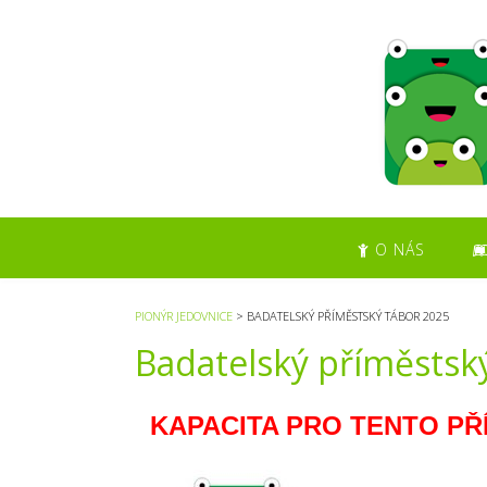
S
k
i
p
t
o
c
o
n
t
O NÁS
e
n
t
PIONÝR JEDOVNICE
>
BADATELSKÝ PŘÍMĚSTSKÝ TÁBOR 2025
Badatelský příměstsk
KAPACITA PRO TENTO PŘ