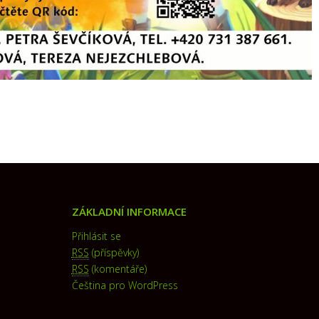
ZÁKLADNÍ INFORMACE
Přihlásit se
RSS
(příspěvky)
RSS
(komentáře)
Čeština pro WordPress