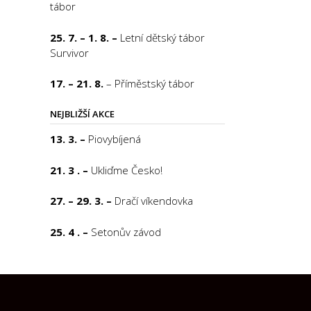
tábor
25. 7. – 1. 8. –
Letní dětský tábor
Survivor
17. – 21. 8.
– Příměstský tábor
NEJBLIŽŠÍ AKCE
13. 3. –
Piovybíjená
21. 3 . –
Ukliďme Česko!
27. – 29. 3. –
Dračí víkendovka
25. 4 . –
Setonův závod