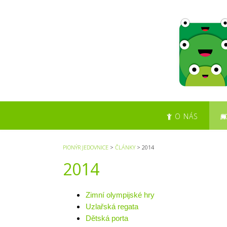
S
k
i
p
t
o
c
o
n
t
O NÁS
e
n
t
PIONÝR JEDOVNICE
>
ČLÁNKY
>
2014
2014
Zimní olympijské hry
Uzlařská regata
Dětská porta