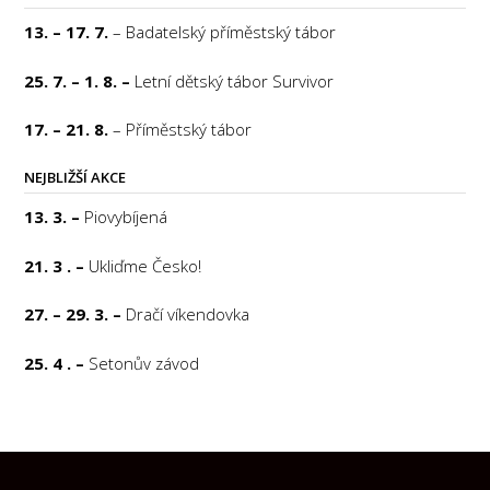
13. – 17. 7.
– Badatelský příměstský tábor
25. 7. – 1. 8. –
Letní dětský tábor Survivor
17. – 21. 8.
– Příměstský tábor
NEJBLIŽŠÍ AKCE
13. 3. –
Piovybíjená
21. 3 . –
Ukliďme Česko!
27. – 29. 3. –
Dračí víkendovka
25. 4 . –
Setonův závod