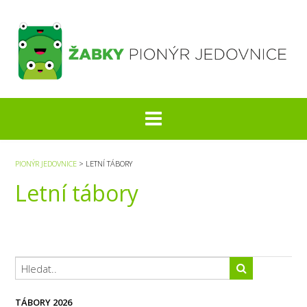
S
k
i
p
t
o
c
o
n
t
e
PIONÝR JEDOVNICE
>
LETNÍ TÁBORY
n
Letní tábory
t
TÁBORY 2026