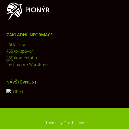
ZÁKLADNÍ INFORMACE
Přihlásit se
RSS
(příspěvky)
RSS
(komentáře)
Čeština pro WordPress
NÁVŠTĚVNOST
Theme by
Out the Box