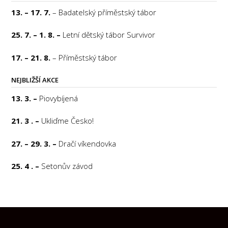
13. – 17. 7.
– Badatelský příměstský tábor
25. 7. – 1. 8. –
Letní dětský tábor Survivor
17. – 21. 8.
– Příměstský tábor
NEJBLIŽŠÍ AKCE
13. 3. –
Piovybíjená
21. 3 . –
Ukliďme Česko!
27. – 29. 3. –
Dračí víkendovka
25. 4 . –
Setonův závod