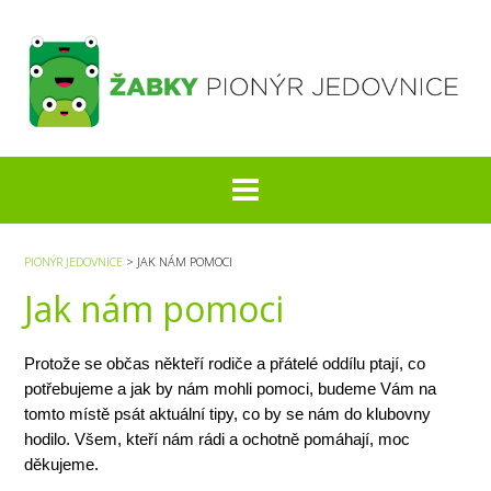
S
k
i
p
t
o
c
o
n
t
e
PIONÝR JEDOVNICE
>
JAK NÁM POMOCI
n
Jak nám pomoci
t
Protože se občas někteří rodiče a přátelé oddílu ptají, co
potřebujeme a jak by nám mohli pomoci, budeme Vám na
tomto místě psát aktuální tipy, co by se nám do klubovny
hodilo. Všem, kteří nám rádi a ochotně pomáhají, moc
děkujeme.