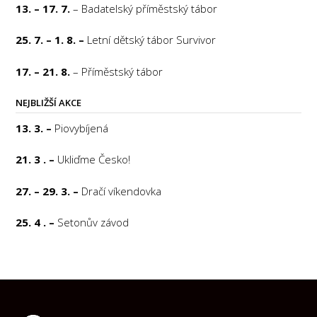
13. – 17. 7.
– Badatelský příměstský tábor
25. 7. – 1. 8. –
Letní dětský tábor Survivor
17. – 21. 8.
– Příměstský tábor
NEJBLIŽŠÍ AKCE
13. 3. –
Piovybíjená
21. 3 . –
Ukliďme Česko!
27. – 29. 3. –
Dračí víkendovka
25. 4 . –
Setonův závod