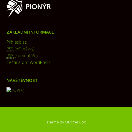
ZÁKLADNÍ INFORMACE
Přihlásit se
RSS
(příspěvky)
RSS
(komentáře)
Čeština pro WordPress
NÁVŠTĚVNOST
Theme by
Out the Box