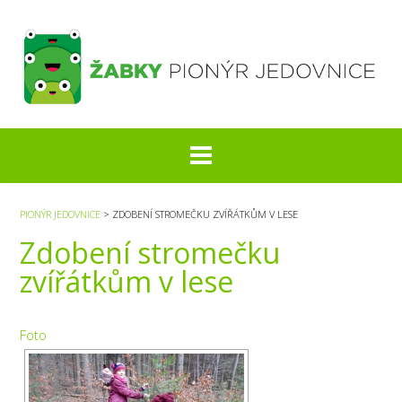
S
k
i
p
t
o
c
o
n
t
e
PIONÝR JEDOVNICE
>
ZDOBENÍ STROMEČKU ZVÍŘÁTKŮM V LESE
n
Zdobení stromečku
t
zvířátkům v lese
Foto