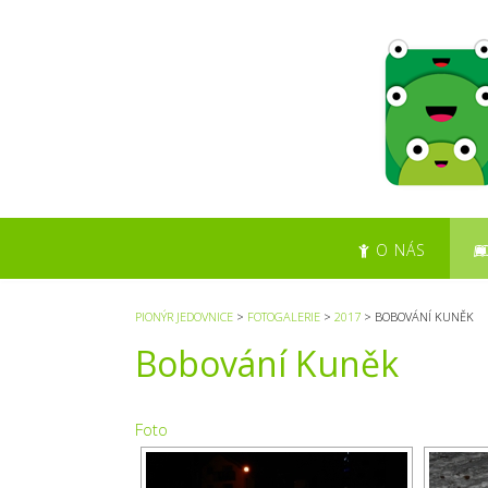
S
k
i
p
t
o
c
o
n
t
O NÁS
e
n
t
PIONÝR JEDOVNICE
>
FOTOGALERIE
>
2017
>
BOBOVÁNÍ KUNĚK
Bobování Kuněk
Foto