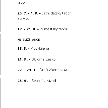
tábor
25. 7. – 1. 8. –
Letní dětský tábor
Survivor
17. – 21. 8.
– Příměstský tábor
NEJBLIŽŠÍ AKCE
13. 3. –
Piovybíjená
21. 3 . –
Ukliďme Česko!
27. – 29. 3. –
Dračí víkendovka
25. 4 . –
Setonův závod