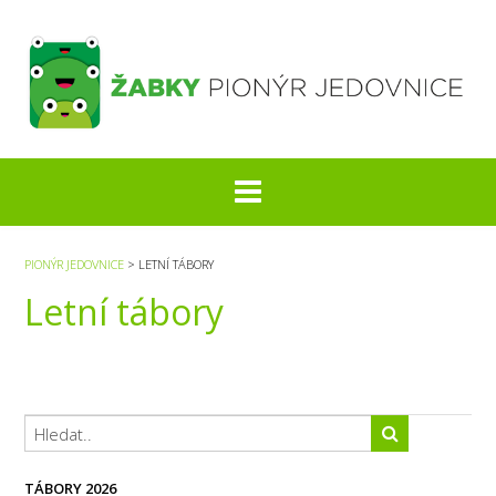
S
k
i
p
t
o
c
o
n
t
e
PIONÝR JEDOVNICE
>
LETNÍ TÁBORY
n
Letní tábory
t
TÁBORY 2026