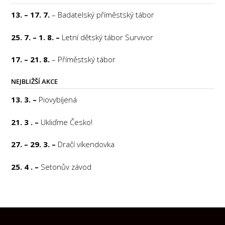
13. – 17. 7.
– Badatelský příměstský tábor
25. 7. – 1. 8. –
Letní dětský tábor Survivor
17. – 21. 8.
– Příměstský tábor
NEJBLIŽŠÍ AKCE
13. 3. –
Piovybíjená
21. 3 . –
Ukliďme Česko!
27. – 29. 3. –
Dračí víkendovka
25. 4 . –
Setonův závod