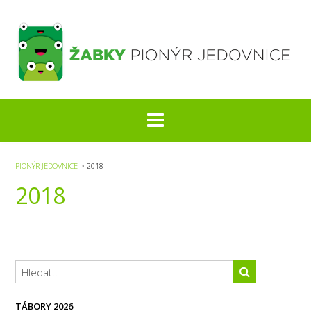
S
k
i
p
t
o
c
o
n
t
e
PIONÝR JEDOVNICE
>
2018
n
2018
t
TÁBORY 2026