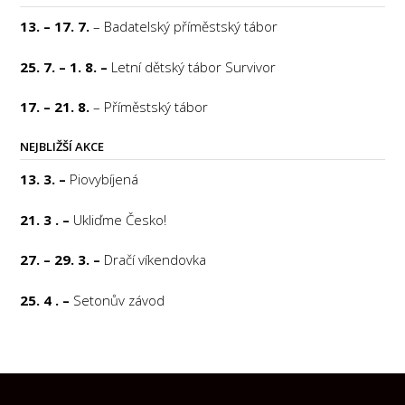
13. – 17. 7.
– Badatelský příměstský tábor
25. 7. – 1. 8. –
Letní dětský tábor Survivor
17. – 21. 8.
– Příměstský tábor
NEJBLIŽŠÍ AKCE
13. 3. –
Piovybíjená
21. 3 . –
Ukliďme Česko!
27. – 29. 3. –
Dračí víkendovka
25. 4 . –
Setonův závod