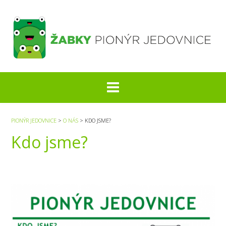
S
k
i
p
t
o
c
o
n
t
e
PIONÝR JEDOVNICE
>
O NÁS
>
KDO JSME?
n
Kdo jsme?
t