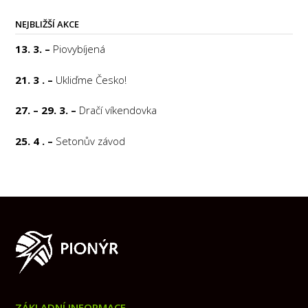
NEJBLIŽŠÍ AKCE
13. 3. –
Piovybíjená
21. 3 . –
Ukliďme Česko!
27. – 29. 3. –
Dračí víkendovka
25. 4 . –
Setonův závod
ZÁKLADNÍ INFORMACE