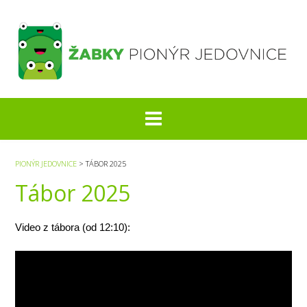
S
k
i
p
t
o
c
o
n
t
e
PIONÝR JEDOVNICE
>
TÁBOR 2025
n
Tábor 2025
t
Video z tábora (od 12:10):