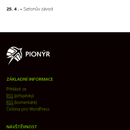
25. 4 . –
Setonův závod
ZÁKLADNÍ INFORMACE
Přihlásit se
RSS
(příspěvky)
RSS
(komentáře)
Čeština pro WordPress
NÁVŠTĚVNOST