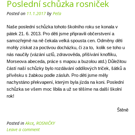
Poslední schůzka rosniček
Posted on
11.1.2017
by
Peťa
Naše poslední schůzka tohoto školního roku se konala v
pátek 21. 6. 2013. Pro děti jsme připravili občerstvení a
samozřejmě na ně čekala velká spousta cen. Odměny děti
mohly získat za poctivou docházku, či za to, kolik se toho u
nás naučily (vázání uzlů, zdravověda, přišívání knoflíku,
Morseova abeceda, práce s mapou a buzolou atd.) Důležitou
částí naší schůzky bylo rozdávání oddílových triček, šátků a
přívěsku s žabkou podle zásluh. Pro děti jsme měly
nachystáno překvapení, kterým byla jízda na koni. Poslední
schůzka se všem moc líbila a už se těšíme na další školní
rok!
Štěně
Posted in
Akce
,
ROSNIČKY
Leave a comment