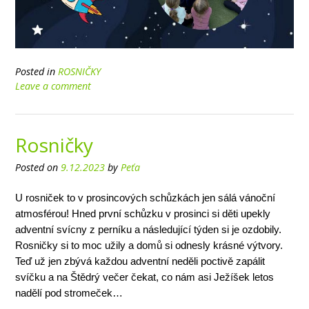
Posted in
ROSNIČKY
Leave a comment
Rosničky
Posted on
9.12.2023
by
Peťa
U rosniček to v prosincových schůzkách jen sálá vánoční
atmosférou! Hned první schůzku v prosinci si děti upekly
adventní svícny z perníku a následující týden si je ozdobily.
Rosničky si to moc užily a domů si odnesly krásné výtvory.
Teď už jen zbývá každou adventní neděli poctivě zapálit
svíčku a na Štědrý večer čekat, co nám asi Ježíšek letos
nadělí pod stromeček…