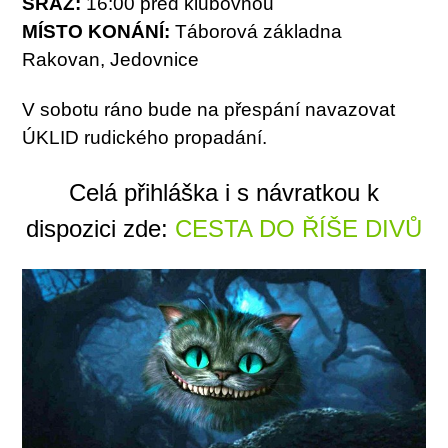
SRAZ:
16:00 před klubovnou
MÍSTO KONÁNÍ:
Táborová základna
Rakovan, Jedovnice
V sobotu ráno bude na přespání navazovat
ÚKLID rudického propadání.
Celá přihláška i s návratkou k
dispozici zde:
CESTA DO ŘÍŠE DIVŮ