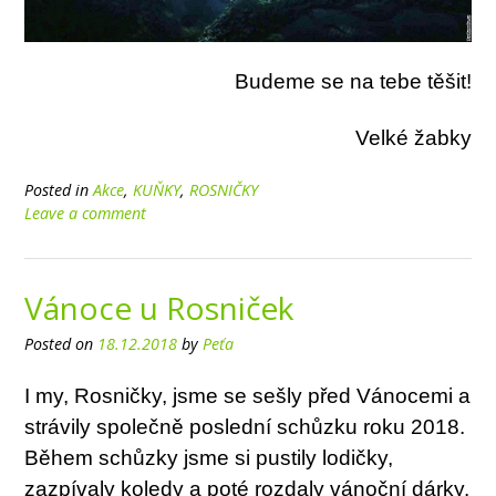
Budeme se na tebe těšit!
Velké žabky
Posted in
Akce
,
KUŇKY
,
ROSNIČKY
Leave a comment
Vánoce u Rosniček
Posted on
18.12.2018
by
Peťa
I my, Rosničky, jsme se sešly před Vánocemi a
strávily společně poslední schůzku roku 2018.
Během schůzky jsme si pustily lodičky,
zazpívaly koledy a poté rozdaly vánoční dárky.