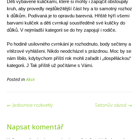
Děti vybavené kuličkami, které si mohly i zapůjčit obstoupily
kruh, aby provedly nejdůležitější část hry a to samotný rozhoz
k důlkům. Podívaná je to opravdu barevná. Hřiště hýří všemi
barvami kuliček a děti cvrnkají soustředěně své kuličky do
důlků. V nejmladší kategorii se do hry zapojují i rodiče.
Po hodině usilovného cvrnkání je rozhodnuto, body sečteny a
vítězové vyhlášeni. Nikdo neodcházel s prázdnou. Moc by se
nám líbilo, kdybychom příští rok mohli zařadit i „dospěláckou“
kategorii. J Tak příště už počítáme s Vámi.
Posted in
Akce
Post
←
Jedovnice rozkvetly
Setonův závod
→
navigation
Napsat komentář