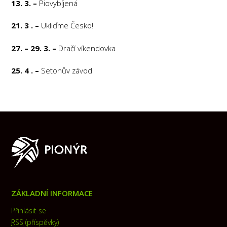
13. 3. –
Piovybíjená
21. 3 . –
Ukliďme Česko!
27. – 29. 3. –
Dračí víkendovka
25. 4 . –
Setonův závod
ZÁKLADNÍ INFORMACE
Přihlásit se
RSS
(příspěvky)