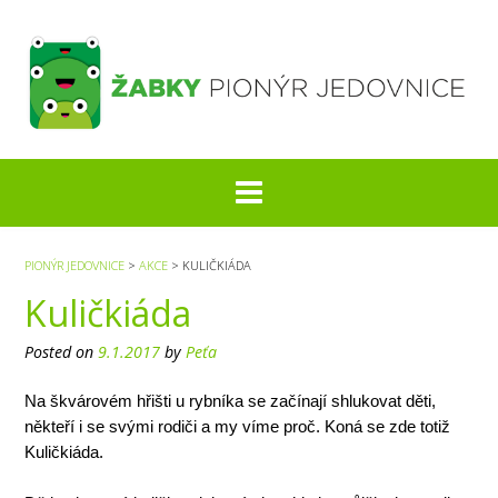
S
k
i
p
t
o
c
o
n
t
e
PIONÝR JEDOVNICE
>
AKCE
>
KULIČKIÁDA
n
Kuličkiáda
t
Posted on
9.1.2017
by
Peťa
Na škvárovém hřišti u rybníka se začínají shlukovat děti,
někteří i se svými rodiči a my víme proč. Koná se zde totiž
Kuličkiáda.