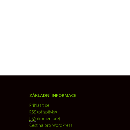
ZÁKLADNÍ INFORMACE
Přihlásit se
RSS
(příspěvky)
RSS
(komentáře)
Čeština pro WordPress