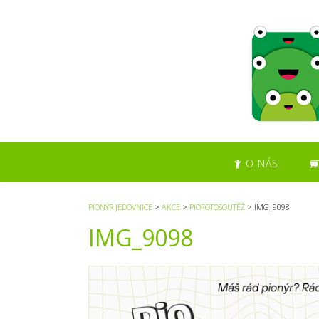
S
k
i
p
t
o
c
o
n
t
O NÁS
e
n
t
PIONÝR JEDOVNICE
>
AKCE
>
PIOFOTOSOUTĚŽ
>
IMG_9098
IMG_9098