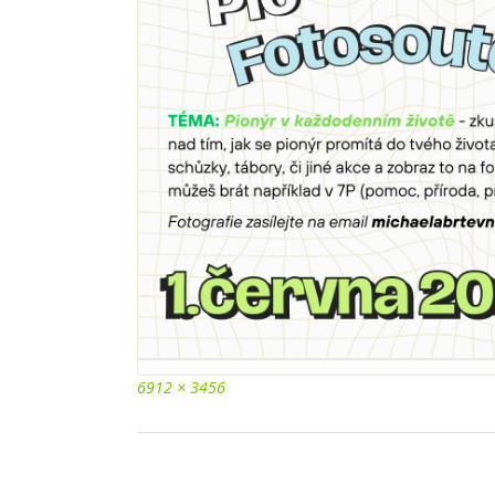
Full
6912 × 3456
size
Post