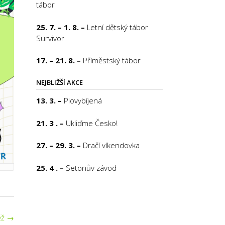
tábor
25. 7. – 1. 8. –
Letní dětský tábor
Survivor
17. – 21. 8.
– Příměstský tábor
NEJBLIŽŠÍ AKCE
13. 3. –
Piovybíjená
21. 3 . –
Ukliďme Česko!
27. – 29. 3. –
Dračí víkendovka
25. 4 . –
Setonův závod
ěž
→