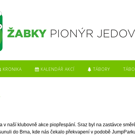
KRONIKA
KALENDÁŘ AKCÍ
TÁBORY
TÁBO
 v naší klubovně akce piopřespání. Sraz byl na zastávce smě
sunuli do Brna, kde nás čekalo překvapení v podobě JumpPark