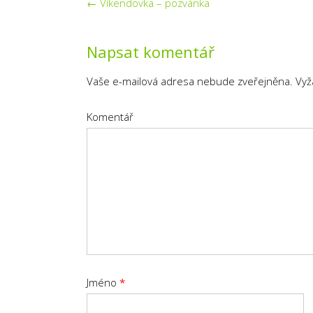
Post
←
Víkendovka – pozvánka
navigation
Napsat komentář
Vaše e-mailová adresa nebude zveřejněna.
Vyž
Komentář
Jméno
*