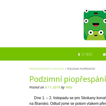
S
k
i
p
t
o
c
o
n
t
O NÁS
e
n
t
PIONÝR JEDOVNICE
>
SKOKANI
>
PODZIMNÍ PIOPŘESPÁNÍ
Podzimní piopřespání
Posted on
9.11.2019
by
Peťa
Dne 1. – 2. listopadu se pro Skokany konala
na Blansko. Odtud jsme se potom vlakem pře