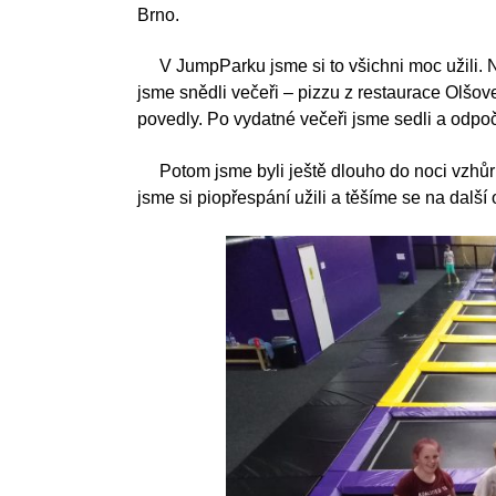
Brno.
V JumpParku jsme si to všichni moc užili. N
jsme snědli večeři – pizzu z restaurace Olšov
povedly. Po vydatné večeři jsme sedli a odpo
Potom jsme byli ještě dlouho do noci vzhůru. 
jsme si piopřespání užili a těšíme se na další