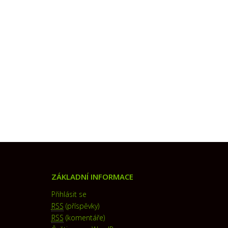
ZÁKLADNÍ INFORMACE
Přihlásit se
RSS
(příspěvky)
RSS
(komentáře)