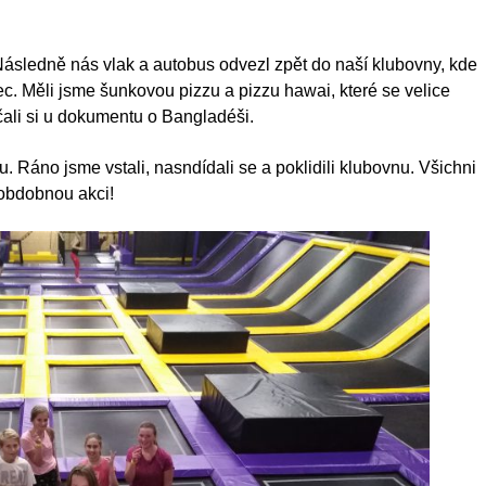
ásledně nás vlak a autobus odvezl zpět do naší klubovny, kde
ec. Měli jsme šunkovou pizzu a pizzu hawai, které se velice
čali si u dokumentu o Bangladéši.
Ráno jsme vstali, nasndídali se a poklidili klubovnu. Všichni
 obdobnou akci!