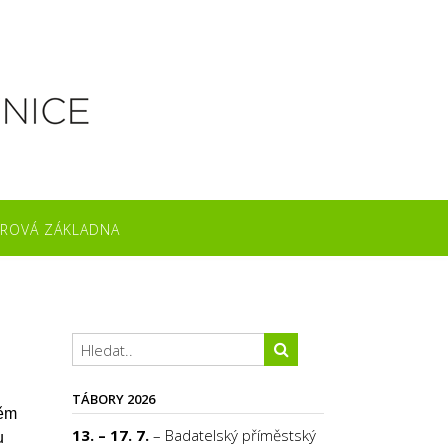
ROVÁ ZÁKLADNA
TÁBORY 2026
rěm
13. – 17. 7.
– Badatelský příměstský
u