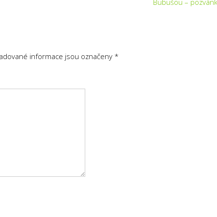
Bubušou – pozván
adované informace jsou označeny
*