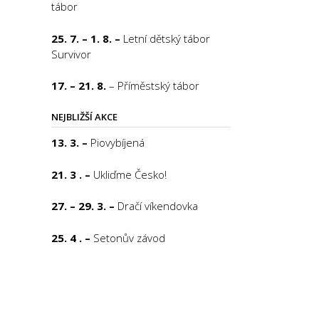
tábor
25. 7. – 1. 8. –
Letní dětský tábor
Survivor
17. – 21. 8.
– Příměstský tábor
NEJBLIŽŠÍ AKCE
13. 3. –
Piovybíjená
21. 3 . –
Ukliďme Česko!
27. – 29. 3. –
Dračí víkendovka
25. 4 . –
Setonův závod