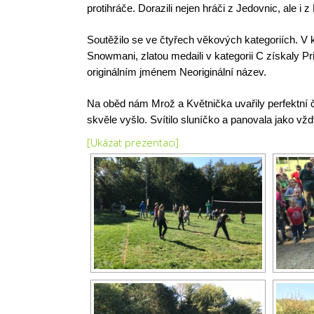
protihráče. Dorazili nejen hráči z Jedovnic, ale i
Soutěžilo se ve čtyřech věkových kategoriích. V ka
Snowmani, zlatou medaili v kategorii C získaly Pr
originálním jménem Neoriginální název.
Na oběd nám Mrož a Květnička uvařily perfektní č
skvěle vyšlo. Svítilo sluníčko a panovala jako vž
[Ukázat prezentaci]