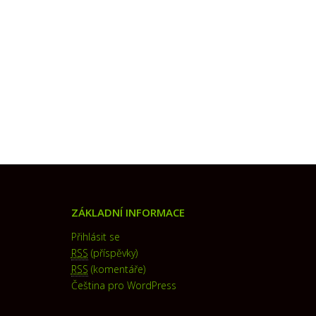
ZÁKLADNÍ INFORMACE
Přihlásit se
RSS
(příspěvky)
RSS
(komentáře)
Čeština pro WordPress