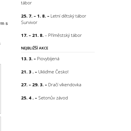
tábor
25. 7. – 1. 8. –
Letní dětský tábor
Survivor
tým s
17. – 21. 8.
– Příměstský tábor
s
NEJBLIŽŠÍ AKCE
13. 3. –
Piovybíjená
21. 3 . –
Ukliďme Česko!
27. – 29. 3. –
Dračí víkendovka
25. 4 . –
Setonův závod