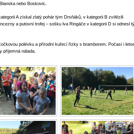
 z Blanska nebo Boskovic.
tegorii A získal zlatý pohár tým Drsňáků, v kategorii B zvítězili
incezny a putovní trofej – sošku lva Ringáče v kategorii D si odnesl 
očkovou polévku a přírodní kuřecí řízky s bramborem. Počasí i leto
dy příjemná nálada.