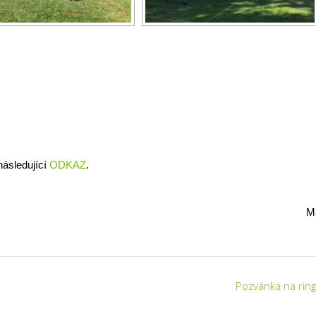
 následující
ODKAZ
.
M
Pozvánka na rin