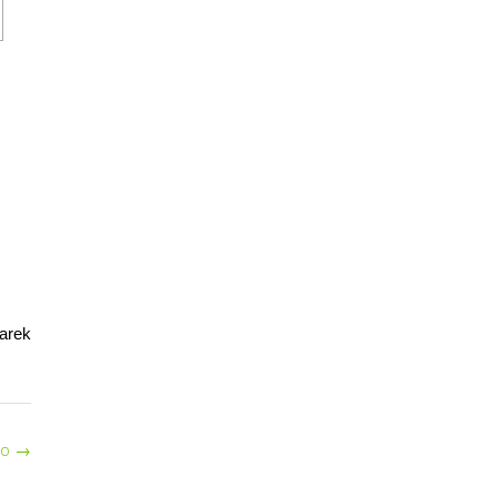
arek
go
→