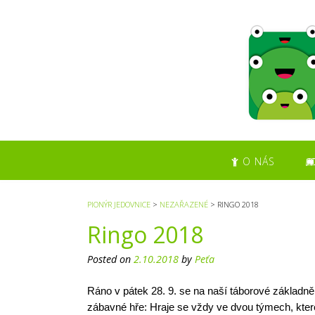
S
k
i
p
t
o
c
o
n
t
O NÁS
e
n
t
PIONÝR JEDOVNICE
>
NEZAŘAZENÉ
>
RINGO 2018
Ringo 2018
Posted on
2.10.2018
by
Peťa
Ráno v pátek 28. 9. se na naší táborové základně R
zábavné hře: Hraje se vždy ve dvou týmech, kter