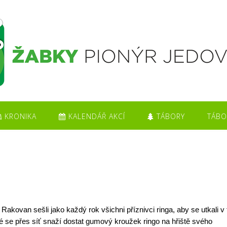
KRONIKA
KALENDÁŘ AKCÍ
TÁBORY
TÁBO
akovan sešli jako každý rok všichni příznivci ringa, aby se utkali v 
é se přes síť snaží dostat gumový kroužek ringo na hřiště svého