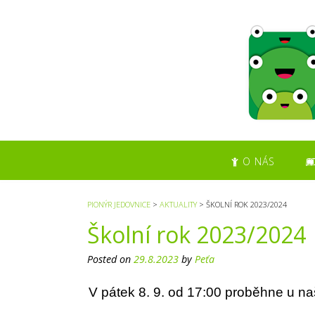
S
k
i
p
t
o
c
o
n
t
O NÁS
e
n
t
PIONÝR JEDOVNICE
>
AKTUALITY
>
ŠKOLNÍ ROK 2023/2024
Školní rok 2023/2024
Posted on
29.8.2023
by
Peťa
V pátek 8. 9. od 17:00 proběhne u naš