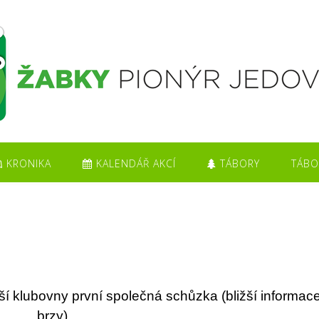
KRONIKA
KALENDÁŘ AKCÍ
TÁBORY
TÁBO
í klubovny první společná schůzka (bližší informace
brzy).