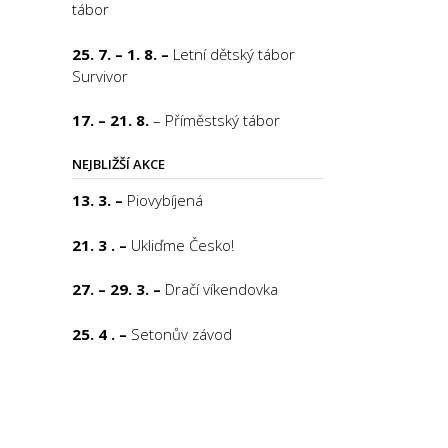
tábor
25. 7. – 1. 8. –
Letní dětský tábor
Survivor
17. – 21. 8.
– Příměstský tábor
NEJBLIŽŠÍ AKCE
13. 3. –
Piovybíjená
21. 3 . –
Ukliďme Česko!
27. – 29. 3. –
Dračí víkendovka
25. 4 . –
Setonův závod