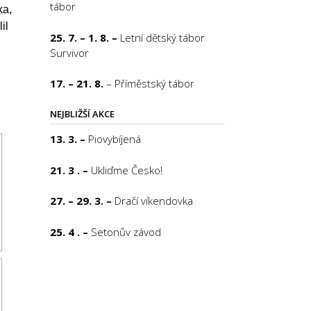
tábor
ka,
il
25. 7. – 1. 8. –
Letní dětský tábor
Survivor
17. – 21. 8.
– Příměstský tábor
NEJBLIŽŠÍ AKCE
13. 3. –
Piovybíjená
21. 3 . –
Ukliďme Česko!
27. – 29. 3. –
Dračí víkendovka
25. 4 . –
Setonův závod