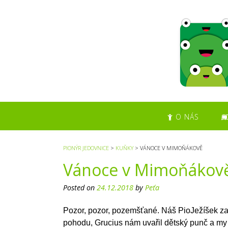
S
k
i
p
t
o
c
o
n
t
O NÁS
e
n
t
PIONÝR JEDOVNICE
>
KUŇKY
>
VÁNOCE V MIMOŇÁKOVĚ
Vánoce v Mimoňákov
Posted on
24.12.2018
by
Peťa
Pozor, pozor, pozemšťané. Náš PioJežíšek za
pohodu, Grucius nám uvařil dětský punč a my 