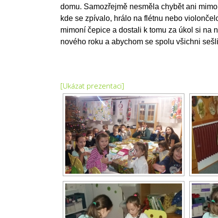
domu. Samozřejmě nesměla chybět ani mimoní 
kde se zpívalo, hrálo na flétnu nebo violončel
mimoní čepice a dostali k tomu za úkol si na 
nového roku a abychom se spolu všichni sešli 
[Ukázat prezentaci]