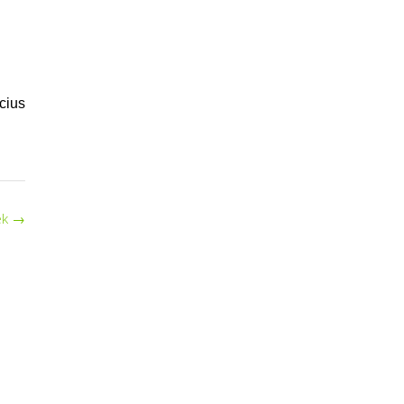
cius
ek
→