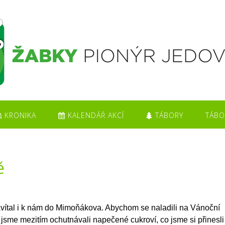
KRONIKA
KALENDÁŘ AKCÍ
TÁBORY
TÁBO
ě
vítal i k nám do Mimoňákova. Abychom se naladili na Vánoční
jsme mezitím ochutnávali napečené cukroví, co jsme si přinesli