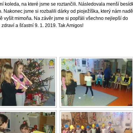
koleda, na které jsme se roztančili. Následovala menší besíd
o. Nakonec jsme si rozbalili dárky od pioježíška, který nám naděl
ně vyšít mimoňa. Na závěr jsme si popřáli všechno nejlepší do
zdraví a šťastní 9. 1. 2019. Tak Amigos!