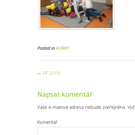
Posted in
KUŇKY
Post
←
PF 2019
navigation
Napsat komentář
Vaše e-mailová adresa nebude zveřejněna.
Vyž
Komentář