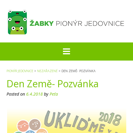
S
k
i
p
t
o
c
o
n
t
e
PIONÝR JEDOVNICE
>
NEZAŘAZENÉ
>
DEN ZEMĚ- POZVÁNKA
n
Den Země- Pozvánka
t
Posted on
6.4.2018
by
Peťa