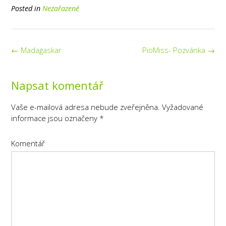
Posted in
Nezařazené
Post
←
Madagaskar
PioMiss- Pozvánka
→
navigation
Napsat komentář
Vaše e-mailová adresa nebude zveřejněna.
Vyžadované
informace jsou označeny
*
Komentář