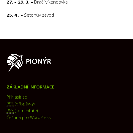
27. – 29. 3. –
Dračí víkendovka
25. 4 . –
Setonův závod
ZÁKLADNÍ INFORMACE
Přihlásit se
RSS
(příspěvky)
RSS
(komentáře)
Čeština pro WordPress