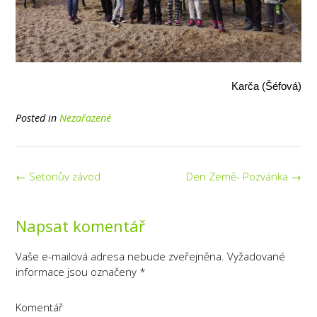
Karča (Šéfová)
Posted in
Nezařazené
Post
←
Setonův závod
Den Země- Pozvánka
→
navigation
Napsat komentář
Vaše e-mailová adresa nebude zveřejněna.
Vyžadované
informace jsou označeny
*
Komentář