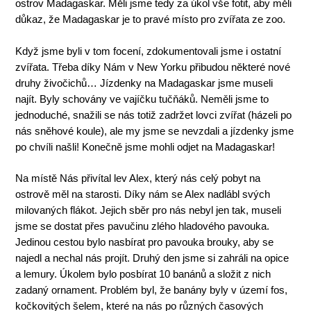
ostrov Madagaskar. Měli jsme tedy za úkol vše fotit, aby měli
důkaz, že Madagaskar je to pravé místo pro zvířata ze zoo.
Když jsme byli v tom focení, zdokumentovali jsme i ostatní
zvířata. Třeba díky Nám v New Yorku přibudou některé nové
druhy živočichů… Jízdenky na Madagaskar jsme museli
najít. Byly schovány ve vajíčku tučňáků. Neměli jsme to
jednoduché, snažili se nás totiž zadržet lovci zvířat (házeli po
nás sněhové koule), ale my jsme se nevzdali a jízdenky jsme
po chvíli našli! Konečně jsme mohli odjet na Madagaskar!
Na místě Nás přivítal lev Alex, který nás celý pobyt na
ostrově měl na starosti. Díky nám se Alex nadlábl svých
milovaných flákot. Jejich sběr pro nás nebyl jen tak, museli
jsme se dostat přes pavučinu zlého hladového pavouka.
Jedinou cestou bylo nasbírat pro pavouka brouky, aby se
najedl a nechal nás projít. Druhý den jsme si zahráli na opice
a lemury. Úkolem bylo posbírat 10 banánů a složit z nich
zadaný ornament. Problém byl, že banány byly v území fos,
kočkovitých šelem, které na nás po různých časových