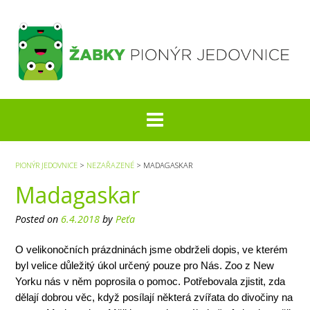
S
k
i
p
t
o
c
o
n
t
e
PIONÝR JEDOVNICE
>
NEZAŘAZENÉ
>
MADAGASKAR
n
Madagaskar
t
Posted on
6.4.2018
by
Peťa
O velikonočních prázdninách jsme obdrželi dopis, ve kterém
byl velice důležitý úkol určený pouze pro Nás. Zoo z New
Yorku nás v něm poprosila o pomoc. Potřebovala zjistit, zda
dělají dobrou věc, když posílají některá zvířata do divočiny na