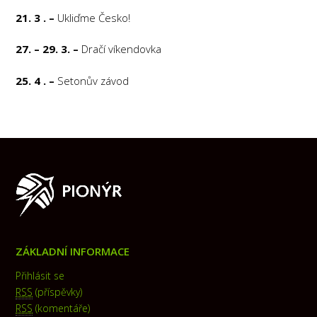
21. 3 . –
Ukliďme Česko!
27. – 29. 3. –
Dračí víkendovka
25. 4 . –
Setonův závod
ZÁKLADNÍ INFORMACE
Přihlásit se
RSS
(příspěvky)
RSS
(komentáře)