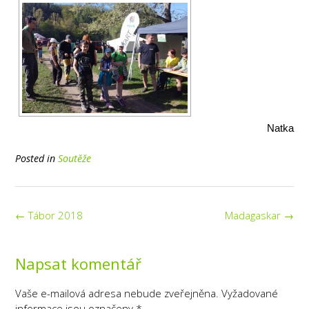
Natka
Posted in
Soutěže
Post
←
Tábor 2018
Madagaskar
→
navigation
Napsat komentář
Vaše e-mailová adresa nebude zveřejněna.
Vyžadované
informace jsou označeny
*