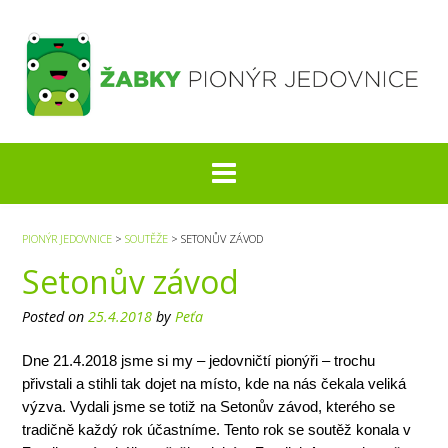
S
k
i
p
t
o
c
o
n
t
e
PIONÝR JEDOVNICE
>
SOUTĚŽE
>
SETONŮV ZÁVOD
n
Setonův závod
t
Posted on
25.4.2018
by
Peťa
Dne 21.4.2018 jsme si my – jedovničtí pionýři – trochu
přivstali a stihli tak dojet na místo, kde na nás čekala veliká
výzva. Vydali jsme se totiž na Setonův závod, kterého se
tradičně každý rok účastníme. Tento rok se soutěž konala v