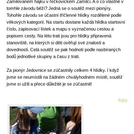
Zamilovaném hájku v řečkovickém Zamilci. A o co vlastně v
tomhle závodu běží? Jedná se o soutěž mezi pionýry.
Tohohle závodu se účastní tříčlenné hlídky rozdělené podle
věkových kategorií. Na startu dostane každá hlídka startovní
číslo, zapisovací lístek a mapu s vyznačenou cestou a
popisem cesty. Na této trati jsou pro hlídky připravená
stanoviště, na kterých si děti ověřují své znalosti a
dovednosti. Celá soutěž se pak hodnotí podle nasbíraných
bodů jednotlivé skupiny a času z trati.
Za pionýr Jedovnice se zúčastnily celkem 4 hlídky. I když
jsme se neumístili na žádném chvályhodném místě, soutěž
jsme si užili a přece důležité je se zúčastnit!
Foto